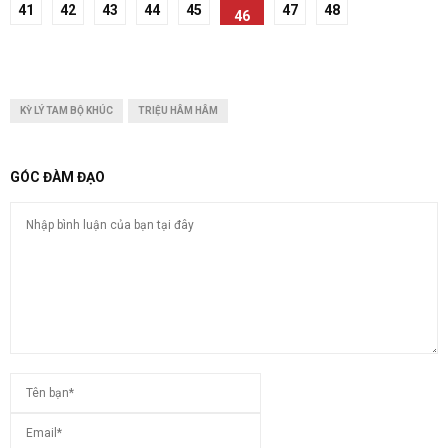
41
42
43
44
45
47
48
46
KỲ LÝ TAM BỘ KHÚC
TRIỆU HÂM HÂM
GÓC ĐÀM ĐẠO