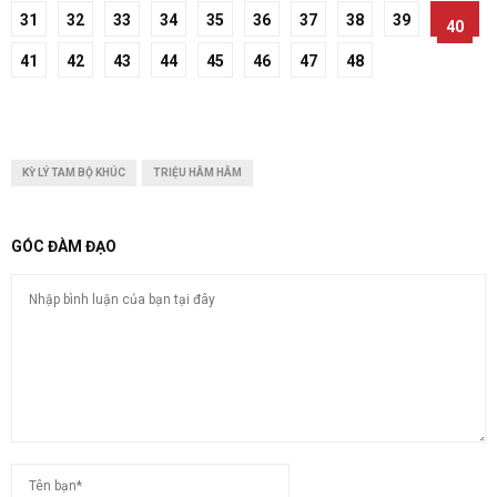
31
32
33
34
35
36
37
38
39
40
41
42
43
44
45
46
47
48
KỲ LÝ TAM BỘ KHÚC
TRIỆU HÂM HÂM
GÓC ĐÀM ĐẠO