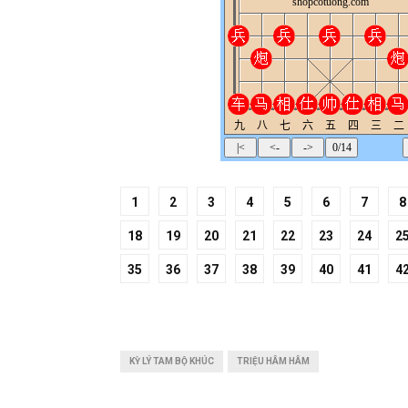
1
2
3
4
5
6
7
8
18
19
20
21
22
23
24
2
35
36
37
38
39
40
41
4
KỲ LÝ TAM BỘ KHÚC
TRIỆU HÂM HÂM