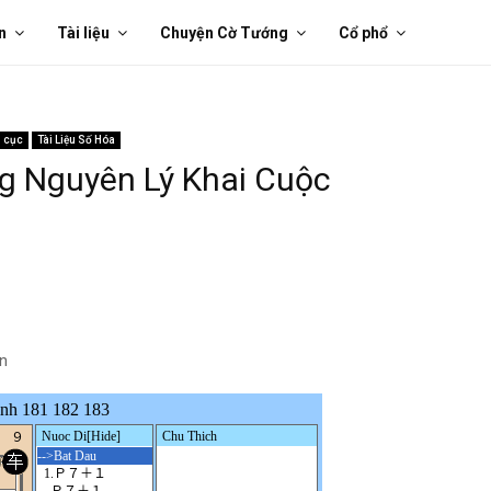
n
Tài liệu
Chuyện Cờ Tướng
Cổ phổ
i cục
Tài Liệu Số Hóa
ng Nguyên Lý Khai Cuộc
ến