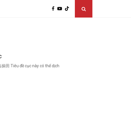
c
野马操田 Tiêu đề cục này có thể dịch