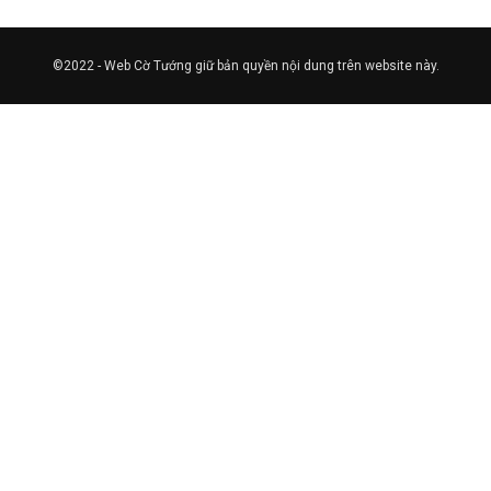
©2022 - Web Cờ Tướng giữ bản quyền nội dung trên website này.