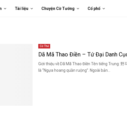
n
Tài liệu
Chuyện Cờ Tướng
Cổ phổ
Cờ Thế
Dã Mã Thao Điền – Tứ Đại Danh Cụ
Giới thiệu về Dã Mã Thao Điền Tên tiếng Trung: 
là “Ngựa hoang quần ruộng”. Ngoài bản...