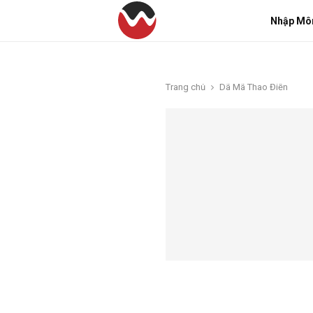
Nhập Mô
Trang chủ
Dã Mã Thao Điền