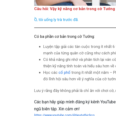
Câu hỏi: Vậy kỹ năng cơ bản trong cờ Tướng l
Ồ, tôi uống ly trà trước đã.
Có ba phần cơ bản trong cờ Tướng:
Luyện tập giải các tàn cuộc trong ít nhất 6
mạnh của từng quân cờ cũng như cách phố
Có khả năng ghi nhớ và phân tích lại ván c
thiện kỹ năng tính toán và hiểu sâu hơn về 
Học các
cổ phổ
trong ít nhất một năm – Phá
đó lĩnh hội sâu hơn về ý nghĩa của cờ tướ
Lưu ý rằng đây không phải là chỉ ăn với chơi cờ,
Các bạn hãy giúp mình đăng ký kênh YouTube n
ngũ biên tập. Xin cảm ơn!
https://www.youtube.com/@tieututhichco