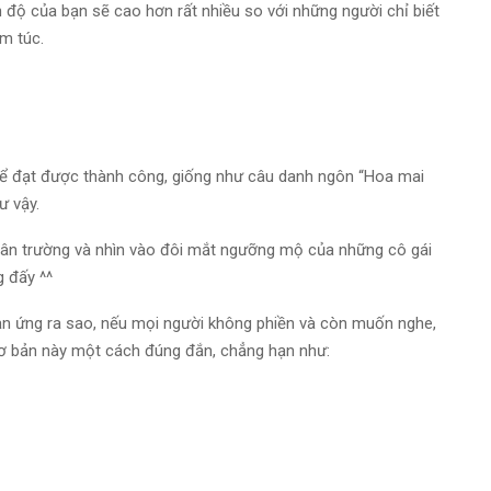
 độ của bạn sẽ cao hơn rất nhiều so với những người chỉ biết
m túc.
 thể đạt được thành công, giống như câu danh ngôn “Hoa mai
ư vậy.
sân trường và nhìn vào đôi mắt ngưỡng mộ của những cô gái
g đấy ^^
hản ứng ra sao, nếu mọi người không phiền và còn muốn nghe,
 cơ bản này một cách đúng đắn, chẳng hạn như: