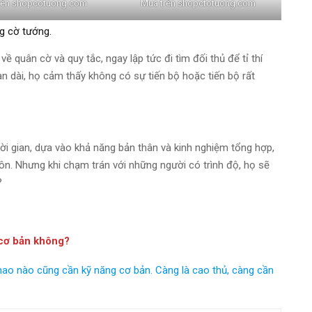
rên shopcotuong.com
Mua trên shopctotuong.com
ng cờ tướng.
ề quân cờ và quy tắc, ngay lập tức đi tìm đối thủ để tỉ thí
an dài, họ cảm thấy không có sự tiến bộ hoặc tiến bộ rất
ời gian, dựa vào khả năng bản thân và kinh nghiệm tổng hợp,
ôn. Nhưng khi chạm trán với những người có trình độ, họ sẽ
?
 cơ bản không?
thao nào cũng cần kỹ năng cơ bản. Càng là cao thủ, càng cần