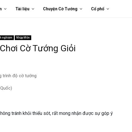
n
Tài liệu
Chuyện Cờ Tướng
Cổ phổ
h nghiệm
Nhập Môn
Chơi Cờ Tướng Giỏi
 trình độ cờ tướng
 Quốc)
không tránh khỏi thiếu sót, rất mong nhận được sự góp ý