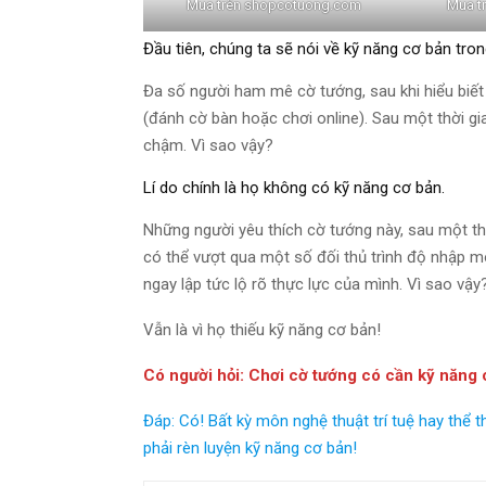
Mua trên shopcotuong.com
Mua t
Đầu tiên, chúng ta sẽ nói về kỹ năng cơ bản tro
Đa số người ham mê cờ tướng, sau khi hiểu biết v
(đánh cờ bàn hoặc chơi online). Sau một thời gi
chậm. Vì sao vậy?
Lí do chính là họ không có kỹ năng cơ bản.
Những người yêu thích cờ tướng này, sau một th
có thể vượt qua một số đối thủ trình độ nhập m
ngay lập tức lộ rõ thực lực của mình. Vì sao vậy
Vẫn là vì họ thiếu kỹ năng cơ bản!
Có người hỏi: Chơi cờ tướng có cần kỹ năng
Đáp: Có! Bất kỳ môn nghệ thuật trí tuệ hay thể 
phải rèn luyện kỹ năng cơ bản!